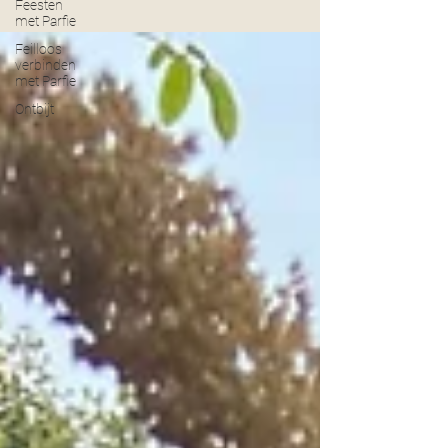
Feesten
met Parfie
Feilloos
verbinden
met Parfie
Ontbijt