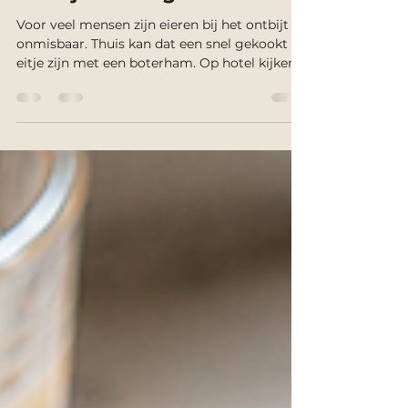
Een eitje bij het ontbijt -
Mogelijke eibereidingen bij
ontbijtcatering.
Voor veel mensen zijn eieren bij het ontbijt
onmisbaar. Thuis kan dat een snel gekookt
eitje zijn met een boterham. Op hotel kijken
we uit naar spek en eieren bij het
ontbijtbuffet. Tijdens een uitgebreide brunch
mag er al eens een Eggs Benedict op tafel
verschijnen. Maar welke eibereiding kies je
wanneer je ontbijt organiseert voor een
groep? Net zoals bij koffie zijn er ontzettend
veel mogelijkheden en is het belangrijk hier
op voorhand over na te denken. Niet iedere
berei