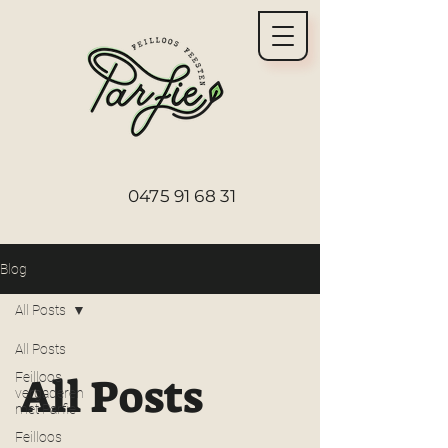
0475 91 68 31
Blog
All Posts
All Posts
Feilloos
All Posts
vergaderen
met Parfie
Feilloos