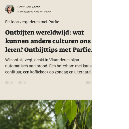
Sofie van Parfie
5 minuten om te lezen
Feilloos vergaderen met Parfie
Ontbijten wereldwijd: wat
kunnen andere culturen ons
leren? Ontbijttips met Parfie.
Wie ontbijt zegt, denkt in Vlaanderen bijna
automatisch aan brood. Een boterham met kaas of
confituur, een koffiekoek op zondag en uiteraard
een tas koffie Ontbijten wereldwijd: wat kunnen
andere culturen ons leren? Ontbijttips.erbij. Nog
wat fruitsap, choco of ontbijtgranen dabei en je
hebt een ontbijttafel die voor veel Vlamingen heel