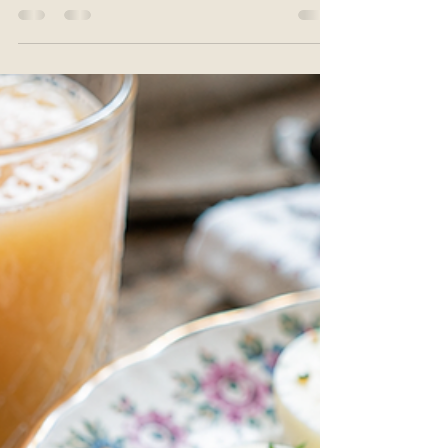
onmisbaar. Thuis kan dat een snel gekookt eitje zijn
met een boterham. Op hotel kijken we uit naar spek
en eieren bij het ontbijtbuffet. Tijdens een
uitgebreide brunch mag er al eens een Eggs
Benedict op tafel verschijnen. Maar welke
eibereiding kies je wanneer je ontbijt organiseert
voor een groep? Net zoals bij koffie zijn er
ontzettend veel mogelijkheden en is het belangrijk
hier op voorhand over na te denken. Niet iedere
berei